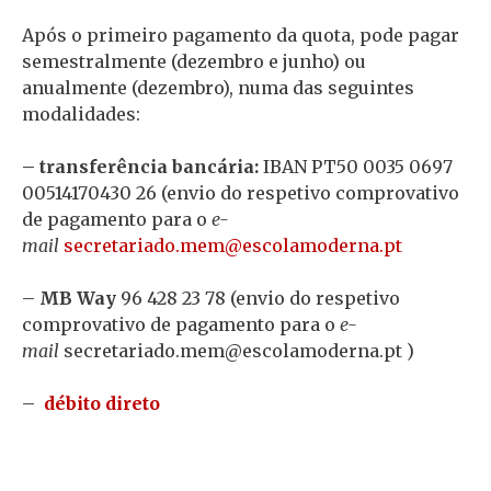
Após o primeiro pagamento da quota, pode pagar
semestralmente (dezembro e junho) ou
anualmente (dezembro), numa das seguintes
modalidades:
– transferência bancária:
IBAN PT50 0035 0697
00514170430 26 (envio do respetivo comprovativo
de pagamento para o
e-
mail
@mem.odairaterces
tp.anredomalocse
–
MB Way
96 428 23 78 (envio do respetivo
comprovativo de pagamento para o
e-
mail
@mem.odairaterces
tp.anredomalocse
)
–
débito direto