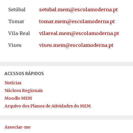
Setúbal
@mem.labutes
tp.anredomalocse
Tomar
@mem.ramot
tp.anredomalocse
Vila-Real
@mem.laeraliv
tp.anredomalocse
Viseu
@mem.uesiv
tp.anredomalocse
ACESSOS RÁPIDOS
Notícias
Núcleos Regionais
Moodle MEM
Arquivo dos Planos de Atividades do MEM
Associar-me