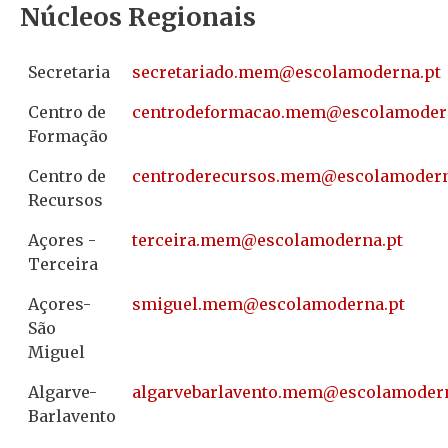
Núcleos Regionais
Secretaria
@mem.odairaterces
tp.anredomalocse
Centro de
@mem.oacamrofedortnec
tp.anredoma
Formação
Centro de
@mem.sosruceredortnec
tp.anredomal
Recursos
Açores -
@mem.ariecret
tp.anredomalocse
Terceira
Açores-
@mem.leugims
tp.anredomalocse
São
Miguel
Algarve-
@mem.otnevalrabevragla
tp.anredoma
Barlavento