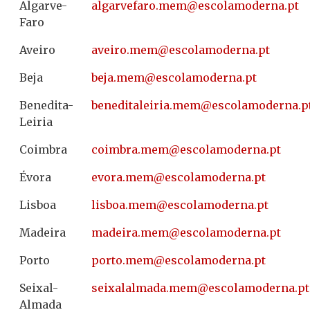
Algarve-
@mem.orafevragla
tp.anredomalocse
Faro
Aveiro
@mem.orieva
tp.anredomalocse
Beja
@mem.ajeb
tp.anredomalocse
Benedita-
@mem.airielatideneb
tp.anredomalocs
Leiria
Coimbra
@mem.arbmioc
tp.anredomalocse
Évora
@mem.arove
tp.anredomalocse
Lisboa
@mem.aobsil
tp.anredomalocse
Madeira
@mem.ariedam
tp.anredomalocse
Porto
@mem.otrop
tp.anredomalocse
Seixal-
@mem.adamlalaxies
tp.anredomalocse
Almada