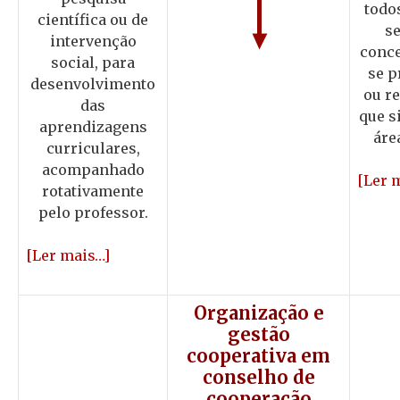
todo
científica ou de
s
intervenção
conce
social, para
se p
desenvolvimento
ou re
das
que s
aprendizagens
áre
curriculares,
acompanhado
[Ler 
rotativamente
pelo professor.
[Ler mais…]
Organização e
gestão
cooperativa em
conselho de
cooperação