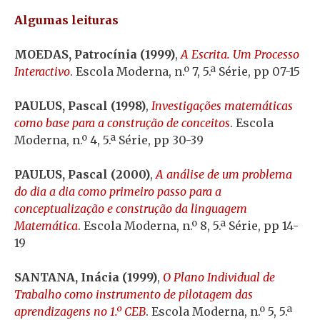
Algumas leituras
MOEDAS, Patrocínia (1999)
,
A Escrita. Um Processo
Interactivo
. Escola Moderna, n.º 7, 5.ª Série, pp 07-15
PAULUS, Pascal (1998)
,
Investigações matemáticas
como base para a construção de conceitos
. Escola
Moderna, n.º 4, 5.ª Série, pp 30-39
PAULUS, Pascal (2000)
,
A análise de um problema
do dia a dia como primeiro passo para a
conceptualização e construção da linguagem
Matemática
. Escola Moderna, n.º 8, 5.ª Série, pp 14-
19
SANTANA, Inácia (1999)
,
O Plano Individual de
Trabalho como instrumento de pilotagem das
aprendizagens no 1.º CEB
. Escola Moderna, n.º 5, 5.ª