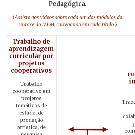
Pedagógica.
(
Assiste aos vídeos sobre cada um dos módulos da
sintaxe do MEM, carregando em cada título.
)
Trabalho de
aprendizagem
curricular por
projetos
cooperativos
cu
i
Trabalho
cooperativo em
projetos
Traba
temáticos de
estudo, de
cola
produção
p
artística, de
com
pesquisa