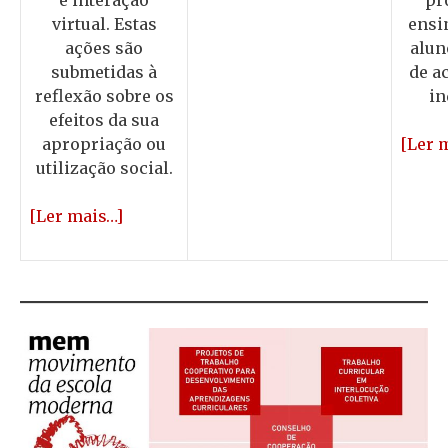
virtual. Estas
ensi
ações são
alun
submetidas à
de 
reflexão sobre os
in
efeitos da sua
apropriação ou
[Ler 
utilização social.
[Ler mais…]