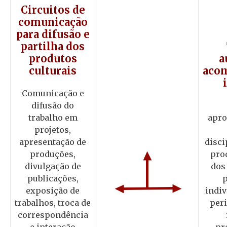
Circuitos de
comunicação
para difusão e
partilha dos
produtos
a
culturais
aco
Comunicação e
difusão do
trabalho em
apro
projetos,
apresentação de
disci
produções,
prod
divulgação de
dos
publicações,
exposição de
indiv
trabalhos, troca de
peri
correspondência
e interação
pr